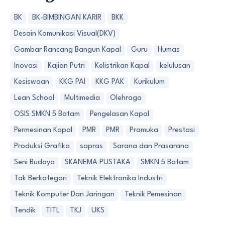
BK
BK-BIMBINGAN KARIR
BKK
Desain Komunikasi Visual(DKV)
Gambar Rancang Bangun Kapal
Guru
Humas
Inovasi
Kajian Putri
Kelistrikan Kapal
kelulusan
Kesiswaan
KKG PAI
KKG PAK
Kurikulum
Lean School
Multimedia
Olehraga
OSIS SMKN 5 Batam
Pengelasan Kapal
Permesinan Kapal
PMR
PMR
Pramuka
Prestasi
Produksi Grafika
sapras
Sarana dan Prasarana
Seni Budaya
SKANEMA PUSTAKA
SMKN 5 Batam
Tak Berkategori
Teknik Elektronika Industri
Teknik Komputer Dan Jaringan
Teknik Pemesinan
Tendik
TITL
TKJ
UKS