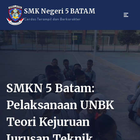
Skip
SMK Negeri 5 BATAM
to
content
Cerdas Terampil dan Berkarakter
SMKN 5 Batam:
Pelaksanaan UNBK
Teori Kejuruan
Jurusan Teknik