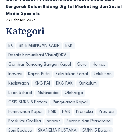
Bergerak Dalam Bidang Digital Marketing dan Sosial
Media Spesialis
24 Februari 2025
Kategori
BK
BK-BIMBINGAN KARIR
BKK
Desain Komunikasi Visual(DKV)
Gambar Rancang Bangun Kapal
Guru
Humas
Inovasi
Kajian Putri
Kelistrikan Kapal
kelulusan
Kesiswaan
KKG PAI
KKG PAK
Kurikulum
Lean School
Multimedia
Olehraga
OSIS SMKN 5 Batam
Pengelasan Kapal
Permesinan Kapal
PMR
PMR
Pramuka
Prestasi
Produksi Grafika
sapras
Sarana dan Prasarana
Seni Budaya
SKANEMA PUSTAKA
SMKN 5 Batam