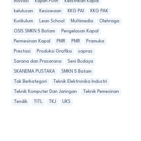
Inovasi
Kajian Putri
Kelistrikan Kapal
kelulusan
Kesiswaan
KKG PAI
KKG PAK
Kurikulum
Lean School
Multimedia
Olehraga
OSIS SMKN 5 Batam
Pengelasan Kapal
Permesinan Kapal
PMR
PMR
Pramuka
Prestasi
Produksi Grafika
sapras
Sarana dan Prasarana
Seni Budaya
SKANEMA PUSTAKA
SMKN 5 Batam
Tak Berkategori
Teknik Elektronika Industri
Teknik Komputer Dan Jaringan
Teknik Pemesinan
Tendik
TITL
TKJ
UKS