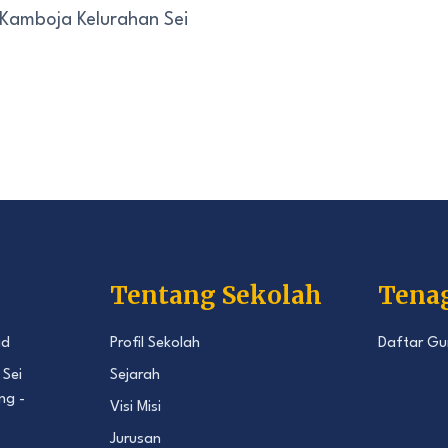
 Kamboja Kelurahan Sei
Tentang Sekolah
Tena
id
Profil Sekolah
Daftar Gu
 Sei
Sejarah
ng -
Visi Misi
Jurusan