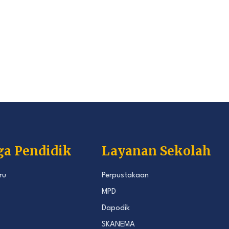
ga Pendidik
Layanan Sekolah
ru
Perpustakaan
MPD
Dapodik
SKANEMA