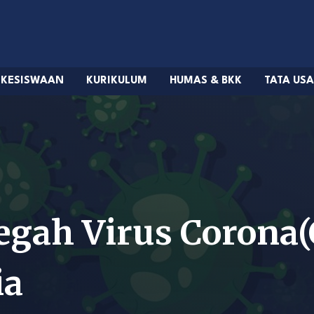
KESISWAAN
KURIKULUM
HUMAS & BKK
TATA US
egah Virus Corona(
ia