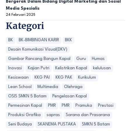
Bergerak Dalam Bidang Digital Marketing dan Sosial
Media Spesialis
24 Februari 2025
Kategori
BK
BK-BIMBINGAN KARIR
BKK
Desain Komunikasi Visual(DKV)
Gambar Rancang Bangun Kapal
Guru
Humas
Inovasi
Kajian Putri
Kelistrikan Kapal
kelulusan
Kesiswaan
KKG PAI
KKG PAK
Kurikulum
Lean School
Multimedia
Olehraga
OSIS SMKN 5 Batam
Pengelasan Kapal
Permesinan Kapal
PMR
PMR
Pramuka
Prestasi
Produksi Grafika
sapras
Sarana dan Prasarana
Seni Budaya
SKANEMA PUSTAKA
SMKN 5 Batam