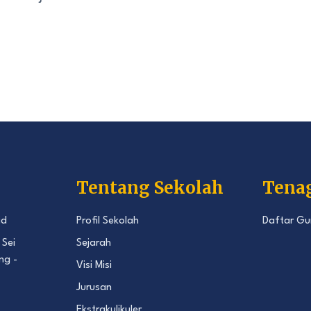
Tentang Sekolah
Tena
id
Profil Sekolah
Daftar Gu
 Sei
Sejarah
ng -
Visi Misi
Jurusan
Ekstrakulikuler