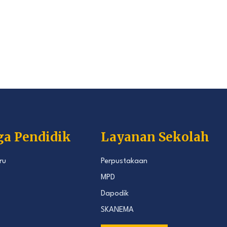
ga Pendidik
Layanan Sekolah
ru
Perpustakaan
MPD
Dapodik
SKANEMA