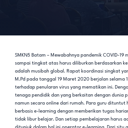
SMKN5 Batam – Mewabahnya pandemik COVID-19 memb
sampai tingkat atas harus diliburkan berdasarkan 
adalah musibah global. Rapat koordinasi singkat yan
M.Pd pada tanggal 19 Maret 2020 berjalan selama 1 j
terhadap penularan virus yang mematikan ini. Dengan
tenaga pendidik dan yang berkaitan dengan dunia pe
namun secara online dari rumah. Para guru dituntu
berbasis e-learning dengan memberikan tugas harian
tidak libur belajar. Dan setiap pembelajaran harus
ditunjuk dalam hal ini operator e-learning. Dari situ