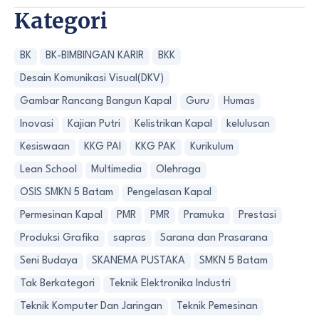
Kategori
BK
BK-BIMBINGAN KARIR
BKK
Desain Komunikasi Visual(DKV)
Gambar Rancang Bangun Kapal
Guru
Humas
Inovasi
Kajian Putri
Kelistrikan Kapal
kelulusan
Kesiswaan
KKG PAI
KKG PAK
Kurikulum
Lean School
Multimedia
Olehraga
OSIS SMKN 5 Batam
Pengelasan Kapal
Permesinan Kapal
PMR
PMR
Pramuka
Prestasi
Produksi Grafika
sapras
Sarana dan Prasarana
Seni Budaya
SKANEMA PUSTAKA
SMKN 5 Batam
Tak Berkategori
Teknik Elektronika Industri
Teknik Komputer Dan Jaringan
Teknik Pemesinan