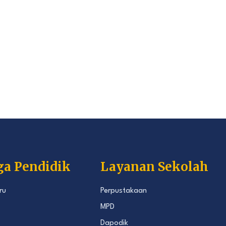
ga Pendidik
Layanan Sekolah
ru
Perpustakaan
MPD
Dapodik