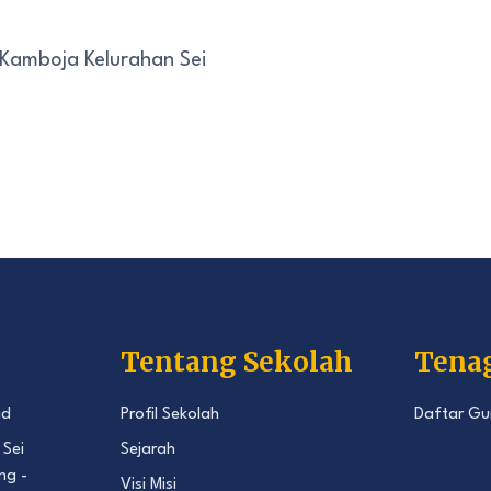
 Kamboja Kelurahan Sei
Tentang Sekolah
Tena
id
Profil Sekolah
Daftar Gu
 Sei
Sejarah
ng -
Visi Misi