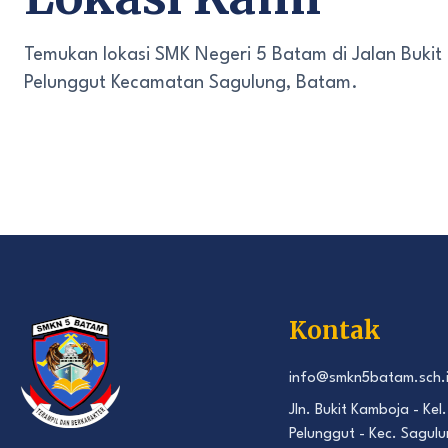
Temukan lokasi SMK Negeri 5 Batam di Jalan Bukit
Pelunggut Kecamatan Sagulung, Batam.
Kontak
info@smkn5batam.sch.
Jln. Bukit Kamboja - Kel.
Pelunggut - Kec. Sagulu