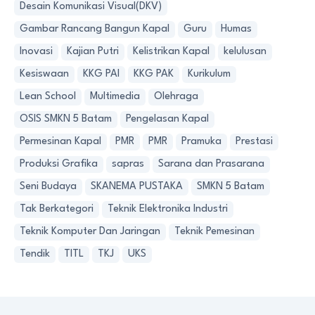
Desain Komunikasi Visual(DKV)
Gambar Rancang Bangun Kapal
Guru
Humas
Inovasi
Kajian Putri
Kelistrikan Kapal
kelulusan
Kesiswaan
KKG PAI
KKG PAK
Kurikulum
Lean School
Multimedia
Olehraga
OSIS SMKN 5 Batam
Pengelasan Kapal
Permesinan Kapal
PMR
PMR
Pramuka
Prestasi
Produksi Grafika
sapras
Sarana dan Prasarana
Seni Budaya
SKANEMA PUSTAKA
SMKN 5 Batam
Tak Berkategori
Teknik Elektronika Industri
Teknik Komputer Dan Jaringan
Teknik Pemesinan
Tendik
TITL
TKJ
UKS