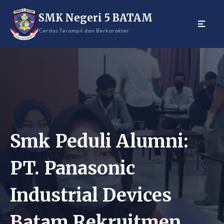
Skip
SMK Negeri 5 BATAM
to
content
Cerdas Terampil dan Berkarakter
Smk Peduli Alumni:
PT. Panasonic
Industrial Devices
Batam Rekruitmen