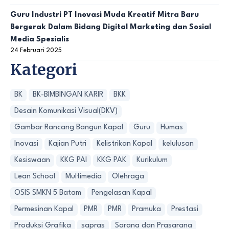
Guru Industri PT Inovasi Muda Kreatif Mitra Baru
Bergerak Dalam Bidang Digital Marketing dan Sosial
Media Spesialis
24 Februari 2025
Kategori
BK
BK-BIMBINGAN KARIR
BKK
Desain Komunikasi Visual(DKV)
Gambar Rancang Bangun Kapal
Guru
Humas
Inovasi
Kajian Putri
Kelistrikan Kapal
kelulusan
Kesiswaan
KKG PAI
KKG PAK
Kurikulum
Lean School
Multimedia
Olehraga
OSIS SMKN 5 Batam
Pengelasan Kapal
Permesinan Kapal
PMR
PMR
Pramuka
Prestasi
Produksi Grafika
sapras
Sarana dan Prasarana