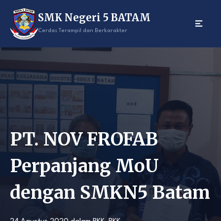
Skip
SMK Negeri 5 BATAM
to
content
Cerdas Terampil dan Berkarakter
PT. NOV FROFAB
Perpanjang MoU
dengan SMKN5 Batam