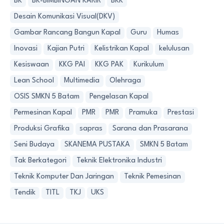
BK
BK-BIMBINGAN KARIR
BKK
Desain Komunikasi Visual(DKV)
Gambar Rancang Bangun Kapal
Guru
Humas
Inovasi
Kajian Putri
Kelistrikan Kapal
kelulusan
Kesiswaan
KKG PAI
KKG PAK
Kurikulum
Lean School
Multimedia
Olehraga
OSIS SMKN 5 Batam
Pengelasan Kapal
Permesinan Kapal
PMR
PMR
Pramuka
Prestasi
Produksi Grafika
sapras
Sarana dan Prasarana
Seni Budaya
SKANEMA PUSTAKA
SMKN 5 Batam
Tak Berkategori
Teknik Elektronika Industri
Teknik Komputer Dan Jaringan
Teknik Pemesinan
Tendik
TITL
TKJ
UKS