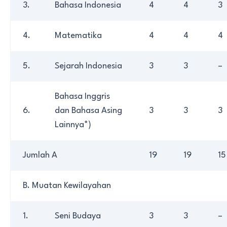
3.
Bahasa Indonesia
4
4
3
4.
Matematika
4
4
4
5.
Sejarah Indonesia
3
3
–
Bahasa Inggris
6.
dan Bahasa Asing
3
3
3
Lainnya*)
Jumlah A
19
19
15
B. Muatan Kewilayahan
1.
Seni Budaya
3
3
–