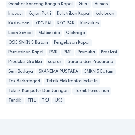
Gambar Rancang Bangun Kapal
Guru
Humas
Inovasi
Kajian Putri
Kelistrikan Kapal
kelulusan
Kesiswaan
KKG PAI
KKG PAK
Kurikulum
Lean School
Multimedia
Olehraga
OSIS SMKN 5 Batam
Pengelasan Kapal
Permesinan Kapal
PMR
PMR
Pramuka
Prestasi
Produksi Grafika
sapras
Sarana dan Prasarana
Seni Budaya
SKANEMA PUSTAKA
SMKN 5 Batam
Tak Berkategori
Teknik Elektronika Industri
Teknik Komputer Dan Jaringan
Teknik Pemesinan
Tendik
TITL
TKJ
UKS