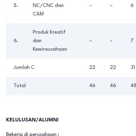
5.
NC/CNC dan
–
–
6
CAM
Produk Kreatif
6.
dan
–
–
7
Kewirausahaan
Jumlah C
22
22
31
Total
46
46
4
KELULUSAN/ALUMNI
Bekerja di perusahaan :