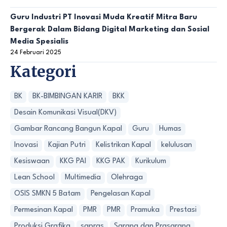
Guru Industri PT Inovasi Muda Kreatif Mitra Baru
Bergerak Dalam Bidang Digital Marketing dan Sosial
Media Spesialis
24 Februari 2025
Kategori
BK
BK-BIMBINGAN KARIR
BKK
Desain Komunikasi Visual(DKV)
Gambar Rancang Bangun Kapal
Guru
Humas
Inovasi
Kajian Putri
Kelistrikan Kapal
kelulusan
Kesiswaan
KKG PAI
KKG PAK
Kurikulum
Lean School
Multimedia
Olehraga
OSIS SMKN 5 Batam
Pengelasan Kapal
Permesinan Kapal
PMR
PMR
Pramuka
Prestasi
Produksi Grafika
sapras
Sarana dan Prasarana