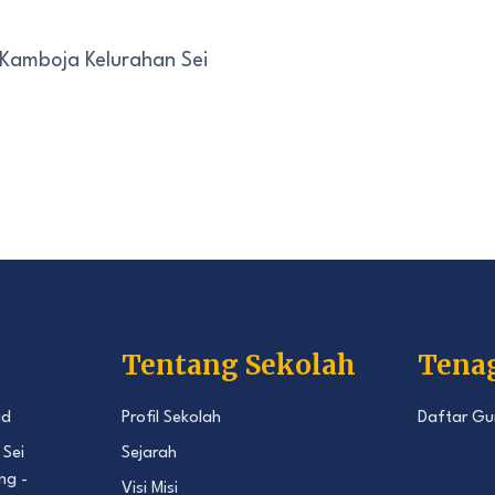
 Kamboja Kelurahan Sei
Tentang Sekolah
Tena
id
Profil Sekolah
Daftar Gu
 Sei
Sejarah
ng -
Visi Misi