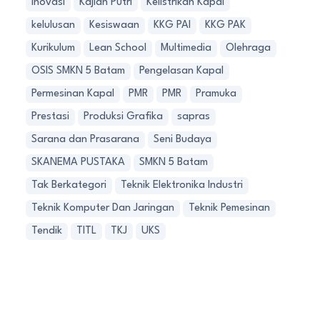
Inovasi
Kajian Putri
Kelistrikan Kapal
kelulusan
Kesiswaan
KKG PAI
KKG PAK
Kurikulum
Lean School
Multimedia
Olehraga
OSIS SMKN 5 Batam
Pengelasan Kapal
Permesinan Kapal
PMR
PMR
Pramuka
Prestasi
Produksi Grafika
sapras
Sarana dan Prasarana
Seni Budaya
SKANEMA PUSTAKA
SMKN 5 Batam
Tak Berkategori
Teknik Elektronika Industri
Teknik Komputer Dan Jaringan
Teknik Pemesinan
Tendik
TITL
TKJ
UKS