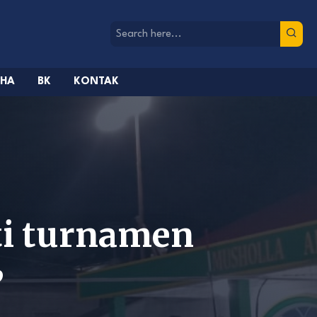
AHA
BK
KONTAK
ti turnamen
”