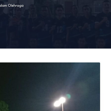
alam
Olehraga