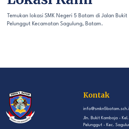
Temukan lokasi SMK Negeri 5 Batam di Jalan Bukit
Pelunggut Kecamatan Sagulung, Batam.
Kontak
info@smkn5batam.sch.
Jln. Bukit Kamboja - Kel.
Pelunggut - Kec. Sagulu