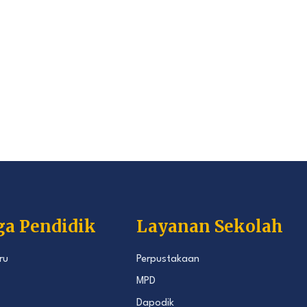
ga Pendidik
Layanan Sekolah
ru
Perpustakaan
MPD
Dapodik