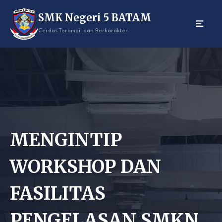
Skip
SMK Negeri 5 BATAM
to
content
Cerdas Terampil dan Berkarakter
MENGINTIP
WORKSHOP DAN
FASILITAS
PENGELASAN SMKN