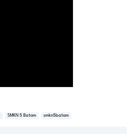
a
SMKN 5 Batam
smkn5batam