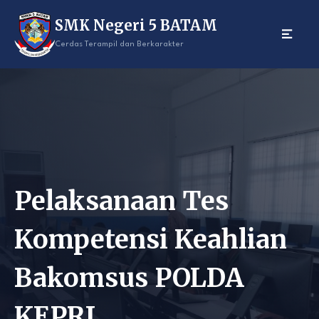
Skip
SMK Negeri 5 BATAM
to
content
Cerdas Terampil dan Berkarakter
Pelaksanaan Tes
Kompetensi Keahlian
Bakomsus POLDA
KEPRI