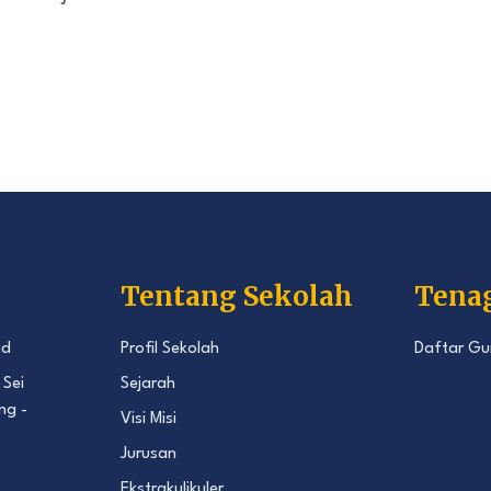
Tentang Sekolah
Tena
id
Profil Sekolah
Daftar Gu
 Sei
Sejarah
ng -
Visi Misi
Jurusan
Ekstrakulikuler