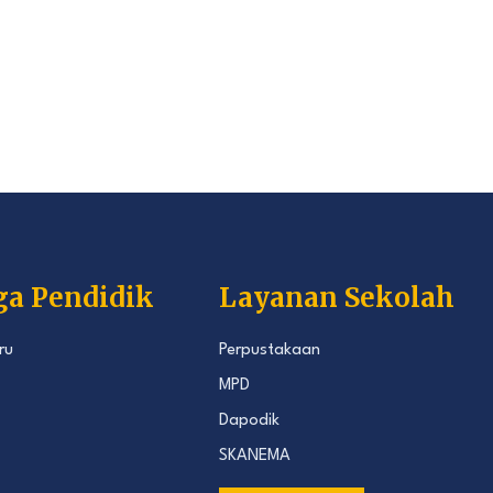
ga Pendidik
Layanan Sekolah
ru
Perpustakaan
MPD
Dapodik
SKANEMA