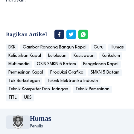
hardskill.
Bagikan Artikel
BKK
Gambar Rancang Bangun Kapal
Guru
Humas
Kelistrikan Kapal
kelulusan
Kesiswaan
Kurikulum
Multimedia
OSIS SMKN 5 Batam
Pengelasan Kapal
Permesinan Kapal
Produksi Grafika
SMKN 5 Batam
Tak Berkategori
Teknik Elektronika Industri
Teknik Komputer Dan Jaringan
Teknik Pemesinan
TITL
UKS
Humas
Penulis