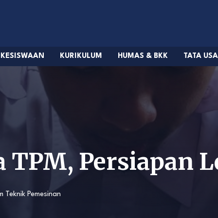
KESISWAAN
KURIKULUM
HUMAS & BKK
TATA US
a TPM, Persiapan 
am
Teknik Pemesinan