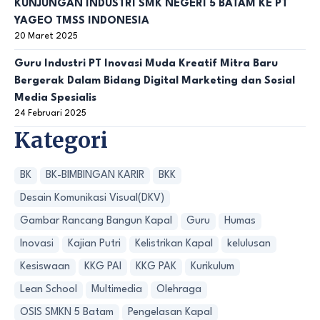
KUNJUNGAN INDUSTRI SMK NEGERI 5 BATAM KE PT
YAGEO TMSS INDONESIA
20 Maret 2025
Guru Industri PT Inovasi Muda Kreatif Mitra Baru
Bergerak Dalam Bidang Digital Marketing dan Sosial
Media Spesialis
24 Februari 2025
Kategori
BK
BK-BIMBINGAN KARIR
BKK
Desain Komunikasi Visual(DKV)
Gambar Rancang Bangun Kapal
Guru
Humas
Inovasi
Kajian Putri
Kelistrikan Kapal
kelulusan
Kesiswaan
KKG PAI
KKG PAK
Kurikulum
Lean School
Multimedia
Olehraga
OSIS SMKN 5 Batam
Pengelasan Kapal