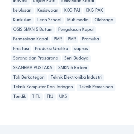
Inovasi
Kajian Putri
Kelistrikan Kapal
kelulusan
Kesiswaan
KKG PAI
KKG PAK
Kurikulum
Lean School
Multimedia
Olehraga
OSIS SMKN 5 Batam
Pengelasan Kapal
Permesinan Kapal
PMR
PMR
Pramuka
Prestasi
Produksi Grafika
sapras
Sarana dan Prasarana
Seni Budaya
SKANEMA PUSTAKA
SMKN 5 Batam
Tak Berkategori
Teknik Elektronika Industri
Teknik Komputer Dan Jaringan
Teknik Pemesinan
Tendik
TITL
TKJ
UKS