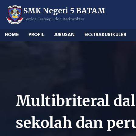
Skip
SMK Negeri 5 BATAM
to
content
Cerdas Terampil dan Berkarakter
HOME
PROFIL
JURUSAN
EKSTRAKURIKULER
Multibriteral 
sekolah dan per