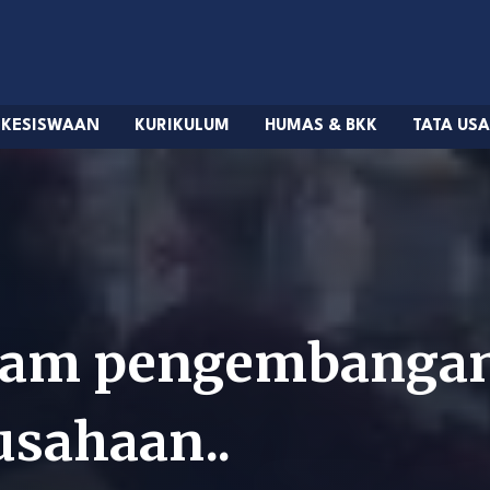
KESISWAAN
KURIKULUM
HUMAS & BKK
TATA US
dalam pengembanga
usahaan..