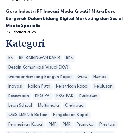
20 Maret 2025
Guru Industri PT Inovasi Muda Kreatif Mitra Baru
Bergerak Dalam Bidang Digital Marketing dan Sosial
Media Spesialis
24 Februari 2025
Kategori
BK
BK-BIMBINGAN KARIR
BKK
Desain Komunikasi Visual(DKV)
Gambar Rancang Bangun Kapal
Guru
Humas
Inovasi
Kajian Putri
Kelistrikan Kapal
kelulusan
Kesiswaan
KKG PAI
KKG PAK
Kurikulum
Lean School
Multimedia
Olehraga
OSIS SMKN 5 Batam
Pengelasan Kapal
Permesinan Kapal
PMR
PMR
Pramuka
Prestasi