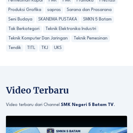
Permesinan Kapal
PMR
PMR
Pramuka
Prestasi
Produksi Grafika
sapras
Sarana dan Prasarana
Seni Budaya
SKANEMA PUSTAKA
SMKN 5 Batam
Tak Berkategori
Teknik Elektronika Industri
Teknik Komputer Dan Jaringan
Teknik Pemesinan
Tendik
TITL
TKJ
UKS
Video Terbaru
Video terbaru dari Channel
SMK Negeri 5 Batam TV
.