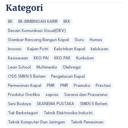
Kategori
BK
BK-BIMBINGAN KARIR
BKK
Desain Komunikasi Visual(DKV)
Gambar Rancang Bangun Kapal
Guru
Humas
Inovasi
Kajian Putri
Kelistrikan Kapal
kelulusan
Kesiswaan
KKG PAI
KKG PAK
Kurikulum
Lean School
Multimedia
Olehraga
OSIS SMKN 5 Batam
Pengelasan Kapal
Permesinan Kapal
PMR
PMR
Pramuka
Prestasi
Produksi Grafika
sapras
Sarana dan Prasarana
Seni Budaya
SKANEMA PUSTAKA
SMKN 5 Batam
Tak Berkategori
Teknik Elektronika Industri
Teknik Komputer Dan Jaringan
Teknik Pemesinan