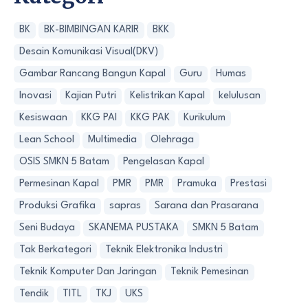
BK
BK-BIMBINGAN KARIR
BKK
Desain Komunikasi Visual(DKV)
Gambar Rancang Bangun Kapal
Guru
Humas
Inovasi
Kajian Putri
Kelistrikan Kapal
kelulusan
Kesiswaan
KKG PAI
KKG PAK
Kurikulum
Lean School
Multimedia
Olehraga
OSIS SMKN 5 Batam
Pengelasan Kapal
Permesinan Kapal
PMR
PMR
Pramuka
Prestasi
Produksi Grafika
sapras
Sarana dan Prasarana
Seni Budaya
SKANEMA PUSTAKA
SMKN 5 Batam
Tak Berkategori
Teknik Elektronika Industri
Teknik Komputer Dan Jaringan
Teknik Pemesinan
Tendik
TITL
TKJ
UKS