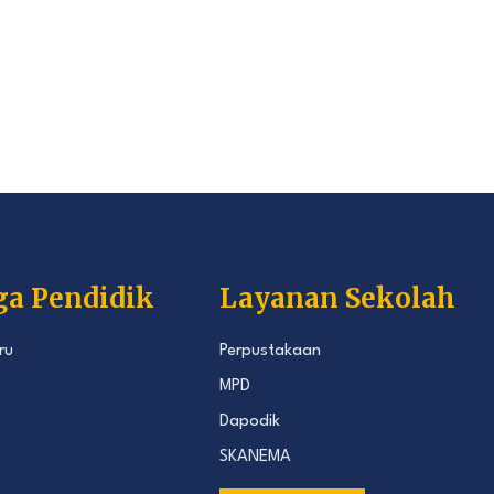
ga Pendidik
Layanan Sekolah
ru
Perpustakaan
MPD
Dapodik
SKANEMA