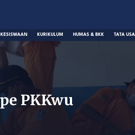
KESISWAAN
KURIKULUM
HUMAS & BKK
TATA US
type PKKwu