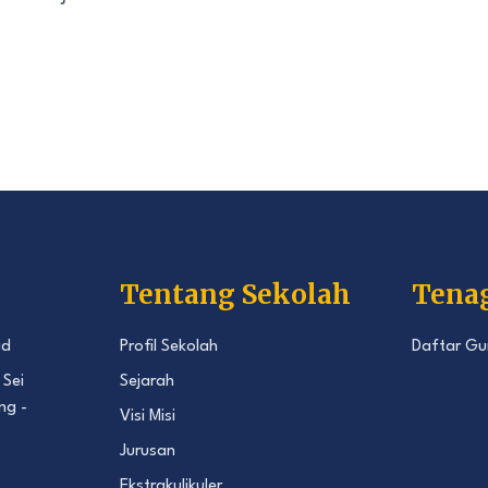
Tentang Sekolah
Tena
id
Profil Sekolah
Daftar Gu
 Sei
Sejarah
ng -
Visi Misi
Jurusan
Ekstrakulikuler