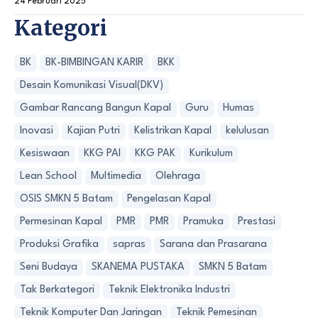
24 Februari 2025
Kategori
BK
BK-BIMBINGAN KARIR
BKK
Desain Komunikasi Visual(DKV)
Gambar Rancang Bangun Kapal
Guru
Humas
Inovasi
Kajian Putri
Kelistrikan Kapal
kelulusan
Kesiswaan
KKG PAI
KKG PAK
Kurikulum
Lean School
Multimedia
Olehraga
OSIS SMKN 5 Batam
Pengelasan Kapal
Permesinan Kapal
PMR
PMR
Pramuka
Prestasi
Produksi Grafika
sapras
Sarana dan Prasarana
Seni Budaya
SKANEMA PUSTAKA
SMKN 5 Batam
Tak Berkategori
Teknik Elektronika Industri
Teknik Komputer Dan Jaringan
Teknik Pemesinan