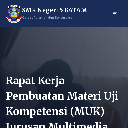
Skip
SMK Negeri 5 BATAM
to
content
Cerdas Terampil dan Berkarakter
Rapat Kerja
Pembuatan Materi Uji
Kompetensi (MUK)
Jurusan Multimedia