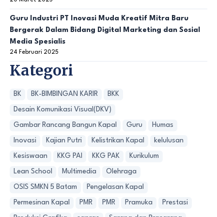
20 Maret 2025
Guru Industri PT Inovasi Muda Kreatif Mitra Baru
Bergerak Dalam Bidang Digital Marketing dan Sosial
Media Spesialis
24 Februari 2025
Kategori
BK
BK-BIMBINGAN KARIR
BKK
Desain Komunikasi Visual(DKV)
Gambar Rancang Bangun Kapal
Guru
Humas
Inovasi
Kajian Putri
Kelistrikan Kapal
kelulusan
Kesiswaan
KKG PAI
KKG PAK
Kurikulum
Lean School
Multimedia
Olehraga
OSIS SMKN 5 Batam
Pengelasan Kapal
Permesinan Kapal
PMR
PMR
Pramuka
Prestasi