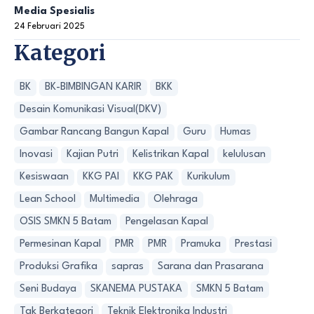
Media Spesialis
24 Februari 2025
Kategori
BK
BK-BIMBINGAN KARIR
BKK
Desain Komunikasi Visual(DKV)
Gambar Rancang Bangun Kapal
Guru
Humas
Inovasi
Kajian Putri
Kelistrikan Kapal
kelulusan
Kesiswaan
KKG PAI
KKG PAK
Kurikulum
Lean School
Multimedia
Olehraga
OSIS SMKN 5 Batam
Pengelasan Kapal
Permesinan Kapal
PMR
PMR
Pramuka
Prestasi
Produksi Grafika
sapras
Sarana dan Prasarana
Seni Budaya
SKANEMA PUSTAKA
SMKN 5 Batam
Tak Berkategori
Teknik Elektronika Industri