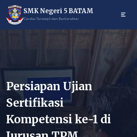
Skip
SMK Negeri 5 BATAM
to
content
Cerdas Terampil dan Berkarakter
Persiapan Ujian
Sertifikasi
Kompetensi ke-1 di
Jurusan TPM