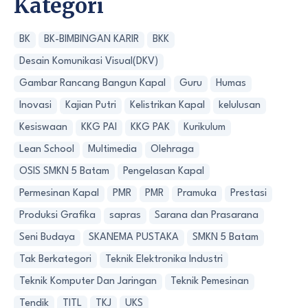
Kategori
BK
BK-BIMBINGAN KARIR
BKK
Desain Komunikasi Visual(DKV)
Gambar Rancang Bangun Kapal
Guru
Humas
Inovasi
Kajian Putri
Kelistrikan Kapal
kelulusan
Kesiswaan
KKG PAI
KKG PAK
Kurikulum
Lean School
Multimedia
Olehraga
OSIS SMKN 5 Batam
Pengelasan Kapal
Permesinan Kapal
PMR
PMR
Pramuka
Prestasi
Produksi Grafika
sapras
Sarana dan Prasarana
Seni Budaya
SKANEMA PUSTAKA
SMKN 5 Batam
Tak Berkategori
Teknik Elektronika Industri
Teknik Komputer Dan Jaringan
Teknik Pemesinan
Tendik
TITL
TKJ
UKS