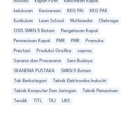
Inovasi
Kajian Putri
Kelistrikan Kapal
kelulusan
Kesiswaan
KKG PAI
KKG PAK
Kurikulum
Lean School
Multimedia
Olehraga
OSIS SMKN 5 Batam
Pengelasan Kapal
Permesinan Kapal
PMR
PMR
Pramuka
Prestasi
Produksi Grafika
sapras
Sarana dan Prasarana
Seni Budaya
SKANEMA PUSTAKA
SMKN 5 Batam
Tak Berkategori
Teknik Elektronika Industri
Teknik Komputer Dan Jaringan
Teknik Pemesinan
Tendik
TITL
TKJ
UKS