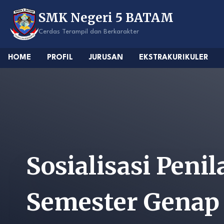
Skip
SMK Negeri 5 BATAM
to
content
Cerdas Terampil dan Berkarakter
HOME
PROFIL
JURUSAN
EKSTRAKURIKULER
Sosialisasi Peni
Semester Genap 