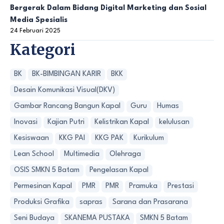
Bergerak Dalam Bidang Digital Marketing dan Sosial
Media Spesialis
24 Februari 2025
Kategori
BK
BK-BIMBINGAN KARIR
BKK
Desain Komunikasi Visual(DKV)
Gambar Rancang Bangun Kapal
Guru
Humas
Inovasi
Kajian Putri
Kelistrikan Kapal
kelulusan
Kesiswaan
KKG PAI
KKG PAK
Kurikulum
Lean School
Multimedia
Olehraga
OSIS SMKN 5 Batam
Pengelasan Kapal
Permesinan Kapal
PMR
PMR
Pramuka
Prestasi
Produksi Grafika
sapras
Sarana dan Prasarana
Seni Budaya
SKANEMA PUSTAKA
SMKN 5 Batam