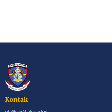
Kontak
info@smkn5batam.sch.id