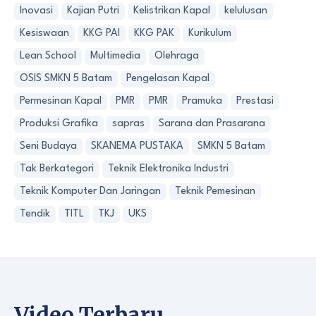
Inovasi
Kajian Putri
Kelistrikan Kapal
kelulusan
Kesiswaan
KKG PAI
KKG PAK
Kurikulum
Lean School
Multimedia
Olehraga
OSIS SMKN 5 Batam
Pengelasan Kapal
Permesinan Kapal
PMR
PMR
Pramuka
Prestasi
Produksi Grafika
sapras
Sarana dan Prasarana
Seni Budaya
SKANEMA PUSTAKA
SMKN 5 Batam
Tak Berkategori
Teknik Elektronika Industri
Teknik Komputer Dan Jaringan
Teknik Pemesinan
Tendik
TITL
TKJ
UKS
Video Terbaru