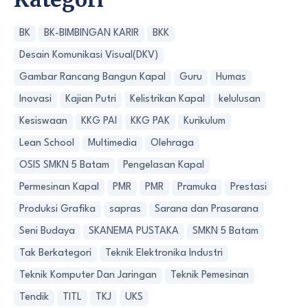
BK
BK-BIMBINGAN KARIR
BKK
Desain Komunikasi Visual(DKV)
Gambar Rancang Bangun Kapal
Guru
Humas
Inovasi
Kajian Putri
Kelistrikan Kapal
kelulusan
Kesiswaan
KKG PAI
KKG PAK
Kurikulum
Lean School
Multimedia
Olehraga
OSIS SMKN 5 Batam
Pengelasan Kapal
Permesinan Kapal
PMR
PMR
Pramuka
Prestasi
Produksi Grafika
sapras
Sarana dan Prasarana
Seni Budaya
SKANEMA PUSTAKA
SMKN 5 Batam
Tak Berkategori
Teknik Elektronika Industri
Teknik Komputer Dan Jaringan
Teknik Pemesinan
Tendik
TITL
TKJ
UKS