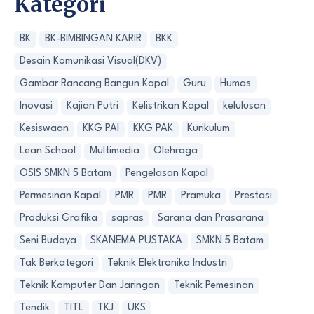
Kategori
BK
BK-BIMBINGAN KARIR
BKK
Desain Komunikasi Visual(DKV)
Gambar Rancang Bangun Kapal
Guru
Humas
Inovasi
Kajian Putri
Kelistrikan Kapal
kelulusan
Kesiswaan
KKG PAI
KKG PAK
Kurikulum
Lean School
Multimedia
Olehraga
OSIS SMKN 5 Batam
Pengelasan Kapal
Permesinan Kapal
PMR
PMR
Pramuka
Prestasi
Produksi Grafika
sapras
Sarana dan Prasarana
Seni Budaya
SKANEMA PUSTAKA
SMKN 5 Batam
Tak Berkategori
Teknik Elektronika Industri
Teknik Komputer Dan Jaringan
Teknik Pemesinan
Tendik
TITL
TKJ
UKS