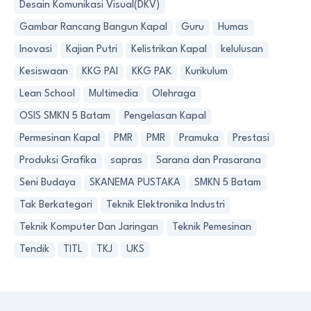
Desain Komunikasi Visual(DKV)
Gambar Rancang Bangun Kapal
Guru
Humas
Inovasi
Kajian Putri
Kelistrikan Kapal
kelulusan
Kesiswaan
KKG PAI
KKG PAK
Kurikulum
Lean School
Multimedia
Olehraga
OSIS SMKN 5 Batam
Pengelasan Kapal
Permesinan Kapal
PMR
PMR
Pramuka
Prestasi
Produksi Grafika
sapras
Sarana dan Prasarana
Seni Budaya
SKANEMA PUSTAKA
SMKN 5 Batam
Tak Berkategori
Teknik Elektronika Industri
Teknik Komputer Dan Jaringan
Teknik Pemesinan
Tendik
TITL
TKJ
UKS