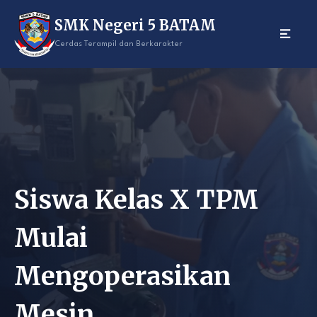
Skip
SMK Negeri 5 BATAM
to
content
Cerdas Terampil dan Berkarakter
Siswa Kelas X TPM
Mulai
Mengoperasikan
Mesin