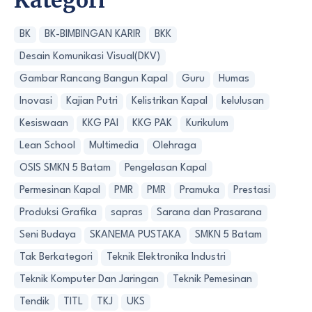
Kategori
BK
BK-BIMBINGAN KARIR
BKK
Desain Komunikasi Visual(DKV)
Gambar Rancang Bangun Kapal
Guru
Humas
Inovasi
Kajian Putri
Kelistrikan Kapal
kelulusan
Kesiswaan
KKG PAI
KKG PAK
Kurikulum
Lean School
Multimedia
Olehraga
OSIS SMKN 5 Batam
Pengelasan Kapal
Permesinan Kapal
PMR
PMR
Pramuka
Prestasi
Produksi Grafika
sapras
Sarana dan Prasarana
Seni Budaya
SKANEMA PUSTAKA
SMKN 5 Batam
Tak Berkategori
Teknik Elektronika Industri
Teknik Komputer Dan Jaringan
Teknik Pemesinan
Tendik
TITL
TKJ
UKS