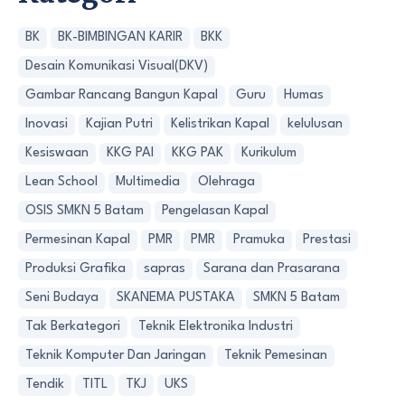
BK
BK-BIMBINGAN KARIR
BKK
Desain Komunikasi Visual(DKV)
Gambar Rancang Bangun Kapal
Guru
Humas
Inovasi
Kajian Putri
Kelistrikan Kapal
kelulusan
Kesiswaan
KKG PAI
KKG PAK
Kurikulum
Lean School
Multimedia
Olehraga
OSIS SMKN 5 Batam
Pengelasan Kapal
Permesinan Kapal
PMR
PMR
Pramuka
Prestasi
Produksi Grafika
sapras
Sarana dan Prasarana
Seni Budaya
SKANEMA PUSTAKA
SMKN 5 Batam
Tak Berkategori
Teknik Elektronika Industri
Teknik Komputer Dan Jaringan
Teknik Pemesinan
Tendik
TITL
TKJ
UKS