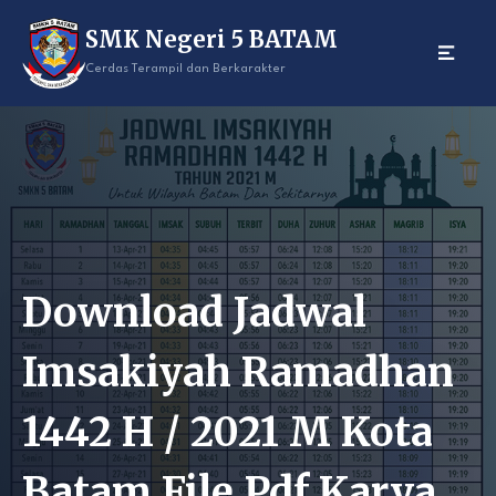
Skip
SMK Negeri 5 BATAM
to
content
Cerdas Terampil dan Berkarakter
Download Jadwal
Imsakiyah Ramadhan
1442 H / 2021 M Kota
Batam File Pdf Karya