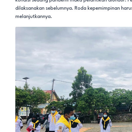
kondisi sedang pandemi maka pelantikan diundur. P
dilaksanakan sebelumnya. Roda kepemimpinan haru
melanjutkannya.