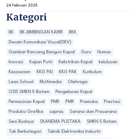
24 Februari 2025
Kategori
BK
BK-BIMBINGAN KARIR
BKK
Desain Komunikasi Visual(DKV)
Gambar Rancang Bangun Kapal
Guru
Humas
Inovasi
Kajian Putri
Kelistrikan Kapal
kelulusan
Kesiswaan
KKG PAI
KKG PAK
Kurikulum
Lean School
Multimedia
Olehraga
OSIS SMKN 5 Batam
Pengelasan Kapal
Permesinan Kapal
PMR
PMR
Pramuka
Prestasi
Produksi Grafika
sapras
Sarana dan Prasarana
Seni Budaya
SKANEMA PUSTAKA
SMKN 5 Batam
Tak Berkategori
Teknik Elektronika Industri