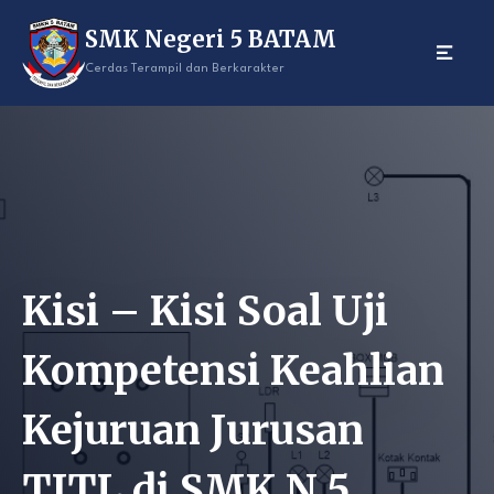
Skip
SMK Negeri 5 BATAM
to
content
Cerdas Terampil dan Berkarakter
Kisi – Kisi Soal Uji
Kompetensi Keahlian
Kejuruan Jurusan
TITL di SMK N 5