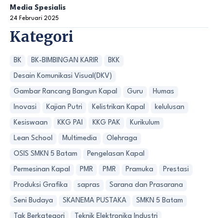
Media Spesialis
24 Februari 2025
Kategori
BK
BK-BIMBINGAN KARIR
BKK
Desain Komunikasi Visual(DKV)
Gambar Rancang Bangun Kapal
Guru
Humas
Inovasi
Kajian Putri
Kelistrikan Kapal
kelulusan
Kesiswaan
KKG PAI
KKG PAK
Kurikulum
Lean School
Multimedia
Olehraga
OSIS SMKN 5 Batam
Pengelasan Kapal
Permesinan Kapal
PMR
PMR
Pramuka
Prestasi
Produksi Grafika
sapras
Sarana dan Prasarana
Seni Budaya
SKANEMA PUSTAKA
SMKN 5 Batam
Tak Berkategori
Teknik Elektronika Industri