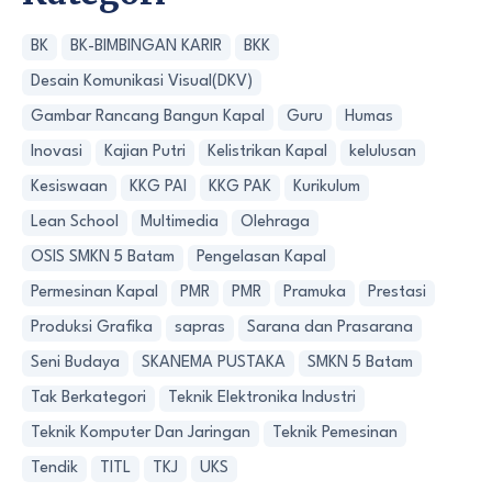
BK
BK-BIMBINGAN KARIR
BKK
Desain Komunikasi Visual(DKV)
Gambar Rancang Bangun Kapal
Guru
Humas
Inovasi
Kajian Putri
Kelistrikan Kapal
kelulusan
Kesiswaan
KKG PAI
KKG PAK
Kurikulum
Lean School
Multimedia
Olehraga
OSIS SMKN 5 Batam
Pengelasan Kapal
Permesinan Kapal
PMR
PMR
Pramuka
Prestasi
Produksi Grafika
sapras
Sarana dan Prasarana
Seni Budaya
SKANEMA PUSTAKA
SMKN 5 Batam
Tak Berkategori
Teknik Elektronika Industri
Teknik Komputer Dan Jaringan
Teknik Pemesinan
Tendik
TITL
TKJ
UKS