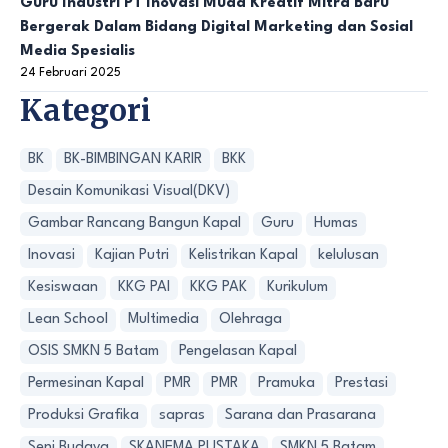
Guru Industri PT Inovasi Muda Kreatif Mitra Baru
Bergerak Dalam Bidang Digital Marketing dan Sosial
Media Spesialis
24 Februari 2025
Kategori
BK
BK-BIMBINGAN KARIR
BKK
Desain Komunikasi Visual(DKV)
Gambar Rancang Bangun Kapal
Guru
Humas
Inovasi
Kajian Putri
Kelistrikan Kapal
kelulusan
Kesiswaan
KKG PAI
KKG PAK
Kurikulum
Lean School
Multimedia
Olehraga
OSIS SMKN 5 Batam
Pengelasan Kapal
Permesinan Kapal
PMR
PMR
Pramuka
Prestasi
Produksi Grafika
sapras
Sarana dan Prasarana
Seni Budaya
SKANEMA PUSTAKA
SMKN 5 Batam