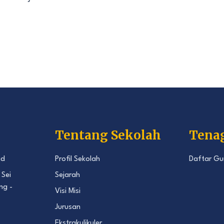
Tentang Sekolah
Tena
id
Profil Sekolah
Daftar Gu
 Sei
Sejarah
ng -
Visi Misi
Jurusan
Ekstrakulikuler