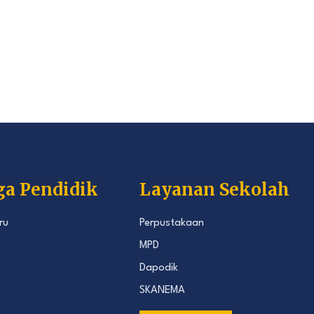
ga Pendidik
Layanan Sekolah
ru
Perpustakaan
MPD
Dapodik
SKANEMA