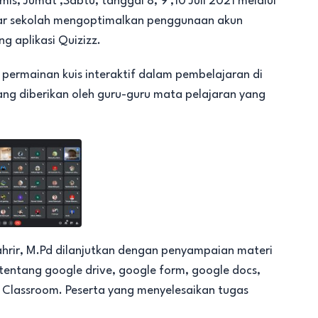
mis, Jumat ,Sabtu, tanggal 8, 9 ,10 Juli 2021 melalui
agar sekolah mengoptimalkan penggunaan akun
g aplikasi Quizizz.
ermainan kuis interaktif dalam pembelajaran di
yang diberikan oleh guru-guru mata pelajaran yang
ahrir, M.Pd dilanjutkan dengan penyampaian materi
tentang google drive, google form, google docs,
i Classroom. Peserta yang menyelesaikan tugas