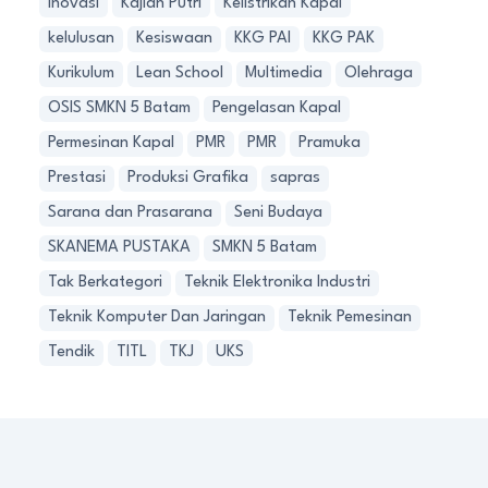
Inovasi
Kajian Putri
Kelistrikan Kapal
kelulusan
Kesiswaan
KKG PAI
KKG PAK
Kurikulum
Lean School
Multimedia
Olehraga
OSIS SMKN 5 Batam
Pengelasan Kapal
Permesinan Kapal
PMR
PMR
Pramuka
Prestasi
Produksi Grafika
sapras
Sarana dan Prasarana
Seni Budaya
SKANEMA PUSTAKA
SMKN 5 Batam
Tak Berkategori
Teknik Elektronika Industri
Teknik Komputer Dan Jaringan
Teknik Pemesinan
Tendik
TITL
TKJ
UKS