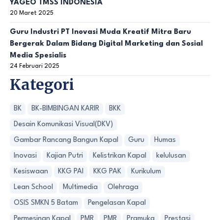
YAGEO TMSS INDONESIA
20 Maret 2025
Guru Industri PT Inovasi Muda Kreatif Mitra Baru
Bergerak Dalam Bidang Digital Marketing dan Sosial
Media Spesialis
24 Februari 2025
Kategori
BK
BK-BIMBINGAN KARIR
BKK
Desain Komunikasi Visual(DKV)
Gambar Rancang Bangun Kapal
Guru
Humas
Inovasi
Kajian Putri
Kelistrikan Kapal
kelulusan
Kesiswaan
KKG PAI
KKG PAK
Kurikulum
Lean School
Multimedia
Olehraga
OSIS SMKN 5 Batam
Pengelasan Kapal
Permesinan Kapal
PMR
PMR
Pramuka
Prestasi