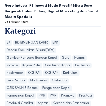
Guru Industri PT Inovasi Muda Kreatif Mitra Baru
Bergerak Dalam Bidang Digital Marketing dan Sosial
Media Spesialis
24 Februari 2025
Kategori
BK
BK-BIMBINGAN KARIR
BKK
Desain Komunikasi Visual(DKV)
Gambar Rancang Bangun Kapal
Guru
Humas
Inovasi
Kajian Putri
Kelistrikan Kapal
kelulusan
Kesiswaan
KKG PAI
KKG PAK
Kurikulum
Lean School
Multimedia
Olehraga
OSIS SMKN 5 Batam
Pengelasan Kapal
Permesinan Kapal
PMR
PMR
Pramuka
Prestasi
Produksi Grafika
sapras
Sarana dan Prasarana