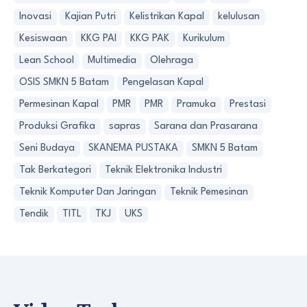
Inovasi
Kajian Putri
Kelistrikan Kapal
kelulusan
Kesiswaan
KKG PAI
KKG PAK
Kurikulum
Lean School
Multimedia
Olehraga
OSIS SMKN 5 Batam
Pengelasan Kapal
Permesinan Kapal
PMR
PMR
Pramuka
Prestasi
Produksi Grafika
sapras
Sarana dan Prasarana
Seni Budaya
SKANEMA PUSTAKA
SMKN 5 Batam
Tak Berkategori
Teknik Elektronika Industri
Teknik Komputer Dan Jaringan
Teknik Pemesinan
Tendik
TITL
TKJ
UKS