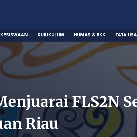
KESISWAAN
KURIKULUM
HUMAS & BKK
TATA US
enjuarai FLS2N Se
uan Riau