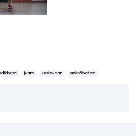
sdikkepri
juara
kesiswaan
smkn5batam