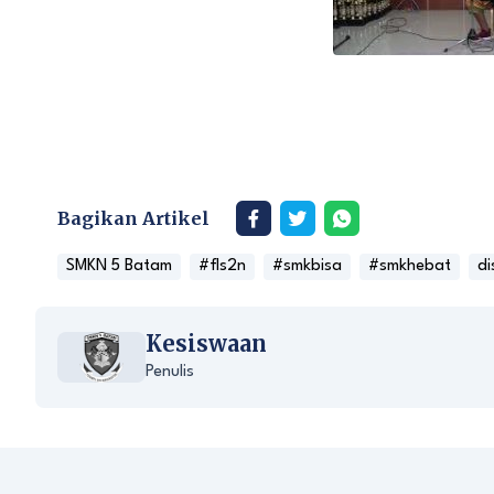
Bagikan Artikel
SMKN 5 Batam
#fls2n
#smkbisa
#smkhebat
di
Kesiswaan
Penulis