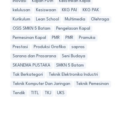
Inovasi
Kajian Putri
Kelistrikan Kapal
kelulusan
Kesiswaan
KKG PAI
KKG PAK
Kurikulum
Lean School
Multimedia
Olehraga
OSIS SMKN 5 Batam
Pengelasan Kapal
Permesinan Kapal
PMR
PMR
Pramuka
Prestasi
Produksi Grafika
sapras
Sarana dan Prasarana
Seni Budaya
SKANEMA PUSTAKA
SMKN 5 Batam
Tak Berkategori
Teknik Elektronika Industri
Teknik Komputer Dan Jaringan
Teknik Pemesinan
Tendik
TITL
TKJ
UKS