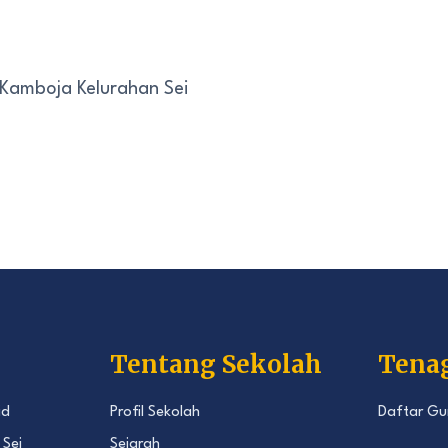
 Kamboja Kelurahan Sei
Tentang Sekolah
Tena
id
Profil Sekolah
Daftar Gu
 Sei
Sejarah