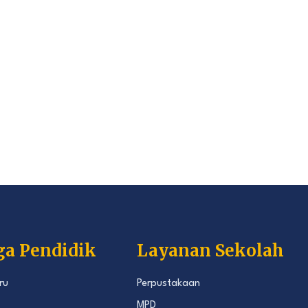
ga Pendidik
Layanan Sekolah
ru
Perpustakaan
MPD