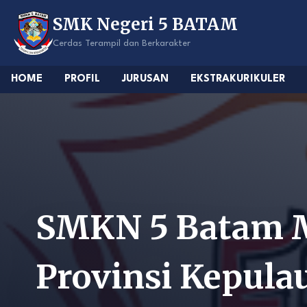
Skip
SMK Negeri 5 BATAM
to
content
Cerdas Terampil dan Berkarakter
HOME
PROFIL
JURUSAN
EKSTRAKURIKULER
SMKN 5 Batam M
Provinsi Kepula