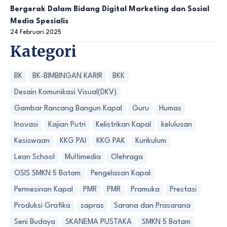
Bergerak Dalam Bidang Digital Marketing dan Sosial
Media Spesialis
24 Februari 2025
Kategori
BK
BK-BIMBINGAN KARIR
BKK
Desain Komunikasi Visual(DKV)
Gambar Rancang Bangun Kapal
Guru
Humas
Inovasi
Kajian Putri
Kelistrikan Kapal
kelulusan
Kesiswaan
KKG PAI
KKG PAK
Kurikulum
Lean School
Multimedia
Olehraga
OSIS SMKN 5 Batam
Pengelasan Kapal
Permesinan Kapal
PMR
PMR
Pramuka
Prestasi
Produksi Grafika
sapras
Sarana dan Prasarana
Seni Budaya
SKANEMA PUSTAKA
SMKN 5 Batam