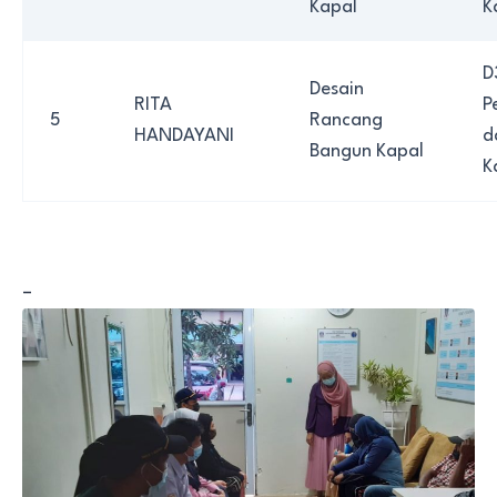
Kapal
K
D
Desain
RITA
P
5
Rancang
HANDAYANI
d
Bangun Kapal
K
–