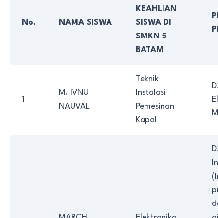
KEAHLIAN
P
No.
NAMA SISWA
SISWA DI
P
SMKN 5
BATAM
Teknik
D
M. IVNU
Instalasi
1
E
NAUVAL
Pemesinan
M
Kapal
D
I
(
p
d
MARCH
Elektronika
o