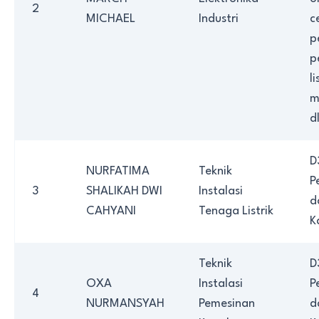
2
MICHAEL
Industri
c
p
p
li
m
dl
D
NURFATIMA
Teknik
P
3
SHALIKAH DWI
Instalasi
d
CAHYANI
Tenaga Listrik
K
Teknik
D
OXA
Instalasi
P
4
NURMANSYAH
Pemesinan
d